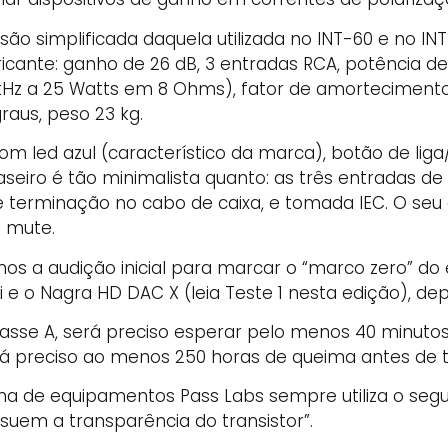
ão simplificada daquela utilizada no INT-60 e no INT
bricante: ganho de 26 dB, 3 entradas RCA, potência 
kHz a 25 Watts em 8 Ohms), fator de amortecimento 
aus, peso 23 kg.
om led azul (característico da marca), botão de liga/
aseiro é tão minimalista quanto: as três entradas de 
e terminação no cabo de caixa, e tomada IEC. O seu
 mute.
mos a audição inicial para marcar o “marco zero” do
 e o Nagra HD DAC X (leia Teste 1 nesta edição), de
lasse A, será preciso esperar pelo menos 40 minuto
á preciso ao menos 250 horas de queima antes de ti
nha de equipamentos Pass Labs sempre utiliza o se
uem a transparência do transistor”.