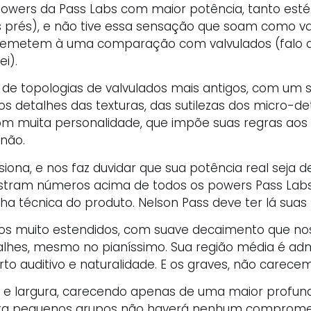
s powers da Pass Labs com maior potência, tanto es
s prés), e não tive essa sensação que soam como v
 remetem à uma comparação com valvulados (falo d
i).
ja de topologias de valvulados mais antigos, com um 
s detalhes das texturas, das sutilezas dos micro-d
om muita personalidade, que impõe suas regras aos 
não.
siona, e nos faz duvidar que sua potência real seja
stram números acima de todos os powers Pass Lab
ha técnica do produto. Nelson Pass deve ter lá sua
agudos muito estendidos, com suave decaimento que no
es, mesmo no pianíssimo. Sua região média é admir
o auditivo e naturalidade. E os graves, não carece
a e largura, carecendo apenas de uma maior profund
. Para pequenos grupos não haverá nenhum comprome