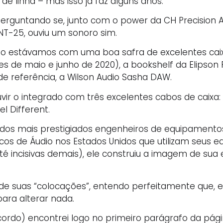
e linha – mas isso já faz alguns anos.
erguntando se, junto com o power da CH Precision A1
INT-25, ouviu um sonoro sim.
o estávamos com uma boa safra de excelentes caixa
es de maio e junho de 2020), a bookshelf da Elipson P
 de referência, a Wilson Audio Sasha DAW.
r o integrado com três excelentes cabos de caixa: 
l Different.
um dos mais prestigiados engenheiros de equipament
icos de Áudio nos Estados Unidos que utilizam seus
é incisivas demais), ele construiu a imagem de sua
e suas “colocações”, entendo perfeitamente que, 
para alterar nada.
rdo) encontrei logo no primeiro parágrafo da pág