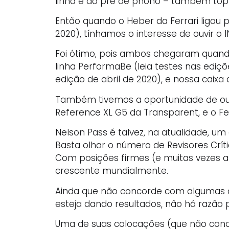
linha e do pré de phono – também top d
Então quando o Heber da Ferrari ligou p
2020), tínhamos o interesse de ouvir o 
Foi ótimo, pois ambos chegaram quand
linha PerformaBe (leia testes nas ediçõ
edição de abril de 2020), e nossa caixa
Também tivemos a oportunidade de ouvi
Reference XL G5 da Transparent, e o Fee
Nelson Pass é talvez, na atualidade, 
Basta olhar o número de Revisores Crít
Com posições firmes (e muitas vezes at
crescente mundialmente.
Ainda que não concorde com algumas d
esteja dando resultados, não há razão 
Uma de suas colocações (que não conco