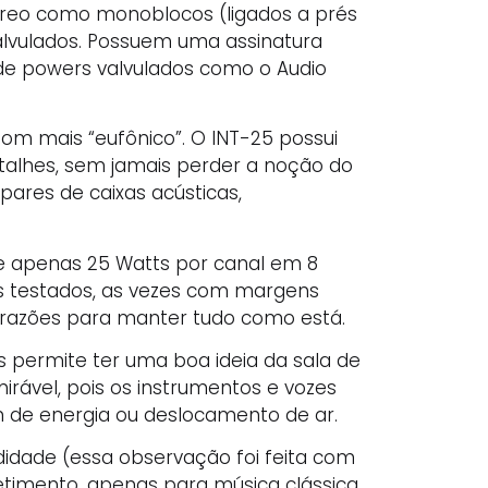
téreo como monoblocos (ligados a prés
alvulados. Possuem uma assinatura
e powers valvulados como o Audio
som mais “eufônico”. O INT-25 possui
etalhes, sem jamais perder a noção do
pares de caixas acústicas,
 de apenas 25 Watts por canal em 8
s testados, as vezes com margens
s razões para manter tudo como está.
s permite ter uma boa ideia da sala de
ável, pois os instrumentos e vozes
m de energia ou deslocamento de ar.
idade (essa observação foi feita com
timento, apenas para música clássica