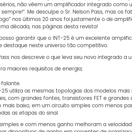
ilos sérios, não vêem um amplificador integrado como
empre!”. Me desculpe o Sr. Nelson Pass, mas os fat
go” nos últimos 20 anos foi justamente o de amplif
uma década, nas páginas desta revista!
posso garantir que o INT-25 é um excelente amplifi
 destaque neste universo tão competitivo.
 Pass nos descreve o que leva seu novo integrado a
a maiores requisitos de energia;
falante.
25 utiliza as mesmas topologias dos modelos mais
res, com grandes fontes, transistores FET e grandes
 mais baixo, em um circuito simples com menos part
das as etapas do sinal.
 simples e com menos ganho melhoram a velocidade 
nar dispositivos de ganho em correntes de polarizaç