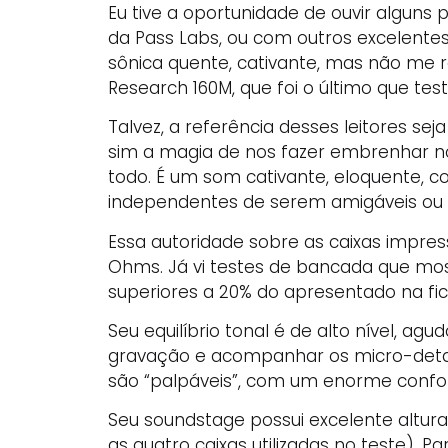
Eu tive a oportunidade de ouvir algun
da Pass Labs, ou com outros excelente
sônica quente, cativante, mas não me
Research 160M, que foi o último que teste
Talvez, a referência desses leitores se
sim a magia de nos fazer embrenhar no
todo. É um som cativante, eloquente, c
independentes de serem amigáveis ou 
Essa autoridade sobre as caixas impres
Ohms. Já vi testes de bancada que mo
superiores a 20% do apresentado na fic
Seu equilíbrio tonal é de alto nível, 
gravação e acompanhar os micro-detalh
são “palpáveis”, com um enorme confort
Seu soundstage possui excelente altur
as quatro caixas utilizadas no teste)